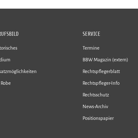
RUFSBILD
SERVICE
torisches
Termine
udium
BBW Magazin (extern)
satzmöglichkeiten
Rechtspflegerblatt
 Robe
Rechtspfleger-Info
Rechtsschutz
News-Archiv
Positionspapier