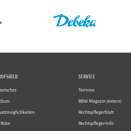
RUFSBILD
SERVICE
torisches
Termine
udium
BBW Magazin (extern)
satzmöglichkeiten
Rechtspflegerblatt
 Robe
Rechtspfleger-Info