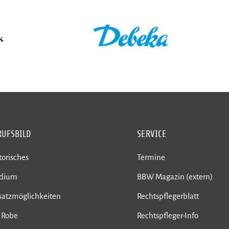
RUFSBILD
SERVICE
torisches
Termine
udium
BBW Magazin (extern)
satzmöglichkeiten
Rechtspflegerblatt
 Robe
Rechtspfleger-Info