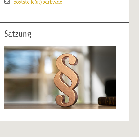
poststelle(at)bdrbw.de
Satzung