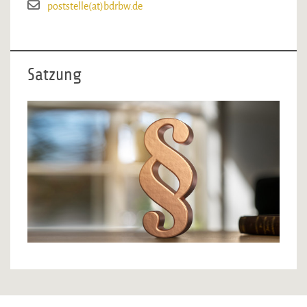
poststelle(at)bdrbw.de
Satzung